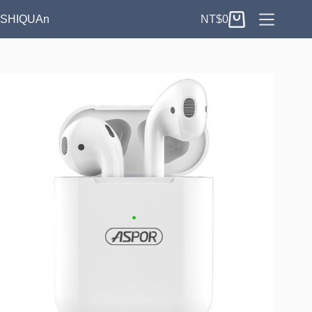
跳
SHIQUAn
NT$
0
至
購
主
物
要
車
內
容