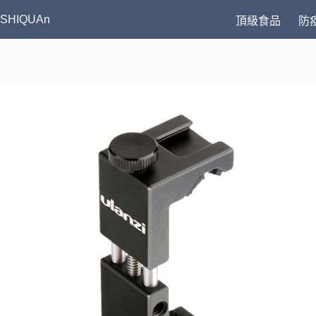
跳
SHIQUAn
頂級食品
防
至
主
要
內
容