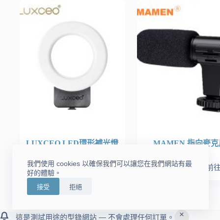
LUXCEO LED環形補光燈
MAMEN 指向麥克
我們使用 cookies 以確保我們可以讓您在我們網站有最
NT$
2,990
NT$
1,290
前往購買
前
好的體驗。
接受
拒絕
這是測試用途的型錄網站 — 不會處理任何訂單。