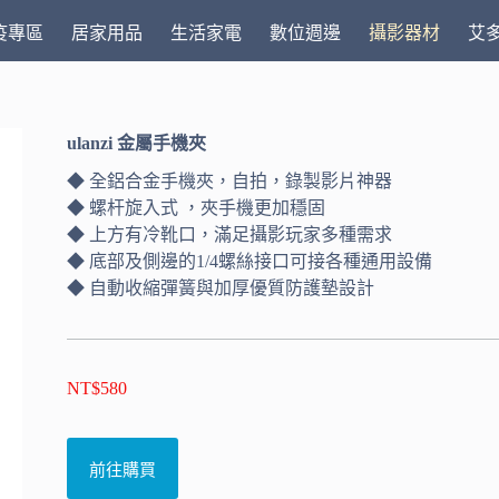
疫專區
居家用品
生活家電
數位週邊
攝影器材
艾
ulanzi 金屬手機夾
◆ 全鋁合金手機夾，自拍，錄製影片神器
◆ 螺杆旋入式 ，夾手機更加穩固
◆ 上方有冷靴口，滿足攝影玩家多種需求
◆ 底部及側邊的1/4螺絲接口可接各種通用設備
◆ 自動收縮彈簧與加厚優質防護墊設計
NT$
580
前往購買